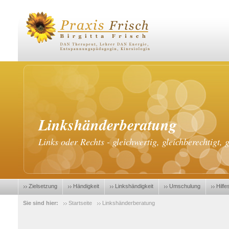
Linkshänderberatung
Links oder Rechts - gleichwertig, gleichberechtigt,
Zielsetzung
Händigkeit
Linkshändigkeit
Umschulung
Hilfe
Sie sind hier:
Startseite
Linkshänderberatung
Vorschulkinder