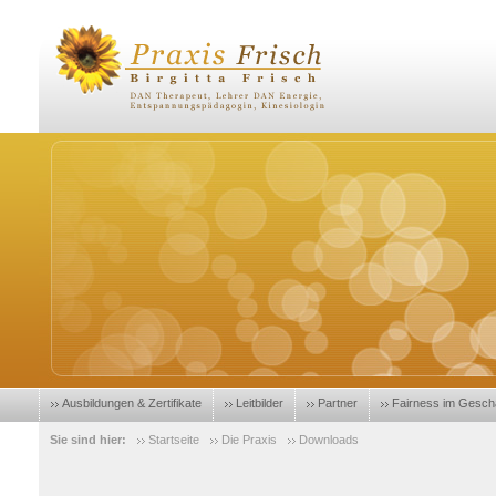
Ausbildungen & Zertifikate
Leitbilder
Partner
Fairness im Gesch
Sie sind hier:
Startseite
Die Praxis
Downloads